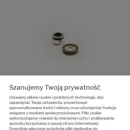
Szanujemy Twoją prywatność
Używamy plików cookie i podobnych technologii, aby
Uszczelnienie mechaniczne AR13 do CAM 98 Speroni
zapamiętać Twoje ustawienia, prezentować
spersonalizowane treści i reklamy oraz udostępniać funkcje
związane z mediami społecznościowymi. Pliki cookie
wykorzystujemy również do mierzenia ruchu i analizowania
110,70 zł
sposobu korzystania z naszej strony internetowej.
Cena netto:
90,00 zł
Domyślnie włączone są jedynie pliki niezbędne do