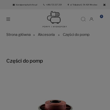
biuro@pompyhydrofory.pl
+(48) 721 217 219
ul. Trójkątna 6, 54-414 Wrocław
Strona główna
»
Akcesoria
»
Części do pomp
Części do pomp