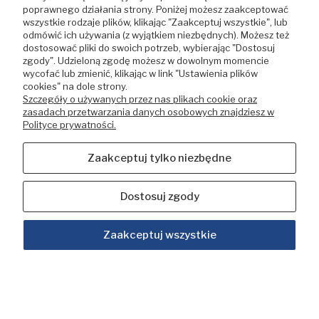
poprawnego działania strony. Poniżej możesz zaakceptować
wszystkie rodzaje plików, klikając "Zaakceptuj wszystkie", lub
odmówić ich używania (z wyjątkiem niezbędnych). Możesz też
dostosować pliki do swoich potrzeb, wybierając "Dostosuj
zgody". Udzieloną zgodę możesz w dowolnym momencie
wycofać lub zmienić, klikając w link "Ustawienia plików
cookies" na dole strony.
Szczegóły o używanych przez nas plikach cookie oraz
zasadach przetwarzania danych osobowych znajdziesz w
Polityce prywatności.
Zaakceptuj tylko niezbędne
Dostosuj zgody
Zaakceptuj wszystkie
Uszczelnienie mechaniczne AR16 do RSM 4 Speroni
147,60 zł