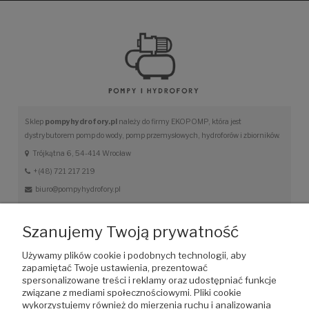
Sklep
pompyhydrofory.pl
należy do firmy EKOPOMP, która jest
dystrybutorem pomp do wody, pomp przemysłowych, hydroforów i zbiorników.
Trójkątna 6, 54-414 Wrocław
+(48) 721 217 219
biuro@pompyhydrofory.pl
Obsługa klienta
Szanujemy Twoją prywatność
Regulamin sklepu
Używamy plików cookie i podobnych technologii, aby
Polityka prywatności
zapamiętać Twoje ustawienia, prezentować
spersonalizowane treści i reklamy oraz udostępniać funkcje
Formy płatności
związane z mediami społecznościowymi. Pliki cookie
Metody i koszty dostawy
wykorzystujemy również do mierzenia ruchu i analizowania