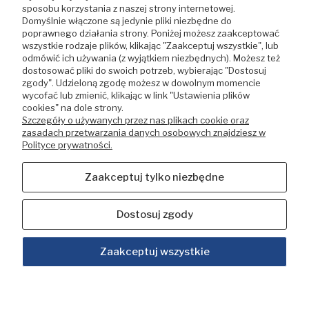
sposobu korzystania z naszej strony internetowej.
O firmie
Domyślnie włączone są jedynie pliki niezbędne do
poprawnego działania strony. Poniżej możesz zaakceptować
Pomoc
wszystkie rodzaje plików, klikając "Zaakceptuj wszystkie", lub
odmówić ich używania (z wyjątkiem niezbędnych). Możesz też
dostosować pliki do swoich potrzeb, wybierając "Dostosuj
Dodatkowe kategorie
zgody". Udzieloną zgodę możesz w dowolnym momencie
Kontakt z nami
wycofać lub zmienić, klikając w link "Ustawienia plików
Pliki do pobrania
cookies" na dole strony.
Szczegóły o używanych przez nas plikach cookie oraz
Ustawienia plików cookies
zasadach przetwarzania danych osobowych znajdziesz w
Polityce prywatności.
Moje konto
Zaakceptuj tylko niezbędne
Twoje zamówienia
Ustawienia konta
Dostosuj zgody
Ulubione
Zaakceptuj wszystkie
Sklep internetowy Shoper.pl
Copyright © Pompy i Hydrofory