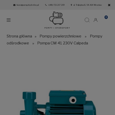
biuro@pompyhydrofory.pl
+(48) 721 217 219
ul. Trójkątna 6, 54-414 Wrocław
Strona główna
»
Pompy powierzchniowe
»
Pompy
odśrodkowe
»
Pompa CM 41 230V Calpeda