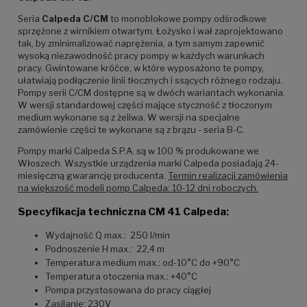
Seria
Calpeda C/CM
to monoblokowe pompy odśrodkowe
sprzężone z wirnikiem otwartym. Łożysko i wał zaprojektowano
tak, by zminimalizować naprężenia, a tym samym zapewnić
wysoką niezawodność pracy pompy w każdych warunkach
pracy. Gwintowane króćce, w które wyposażono te pompy,
ułatwiają podłączenie linii tłocznych i ssących różnego rodzaju.
Pompy serii C/CM dostępne są w dwóch wariantach wykonania.
W wersji standardowej części mające styczność z tłoczonym
medium wykonane są z żeliwa. W wersji na specjalne
zamówienie części te wykonane są z brązu - seria B-C.
Pompy marki Calpeda S.P.A. są w 100 % produkowane we
Włoszech. Wszystkie urządzenia marki Calpeda posiadają 24-
miesięczną gwarancję producenta.
Termin realizacji zamówienia
na większość modeli pomp Calpeda: 10-12 dni roboczych.
Specyfikacja techniczna CM 41 Calpeda:
Wydajność Q max.: 250 l/min
Podnoszenie H max.: 22,4 m
Temperatura medium max.: od-10°C do +90°C
Temperatura otoczenia max.: +40°C
Pompa przystosowana do pracy ciągłej
Zasilanie: 230V