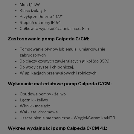
Moc 1,1 kW
Klasa izolacji F
Przyłącze tłoczne 1 1/2"
Stopień ochrony IP 54
Całkowita wysokość ssania max.: 8 m
Zastosowanie pomp Calpeda C/CM:
Pompowanie płynów lub emulsji umiarkowanie
zabrudzonych
Do cieczy czystych zawierających glikol (do 35%)
Do wody czystej i chłodniczej.
W aplikacjach przemysłowych i rolniczych
Wykonanie materiałowe pomp Calpeda C/CM:
Obudowa pompy - żeliwo
Łącznik - żeliwo
Wirnik - mosiądz
Wał - stal chromowa
Uszczelnienie mechaniczne - Węgiel/Ceramika/NBR
Wykres wydajności pomp Calpeda C/CM 41: