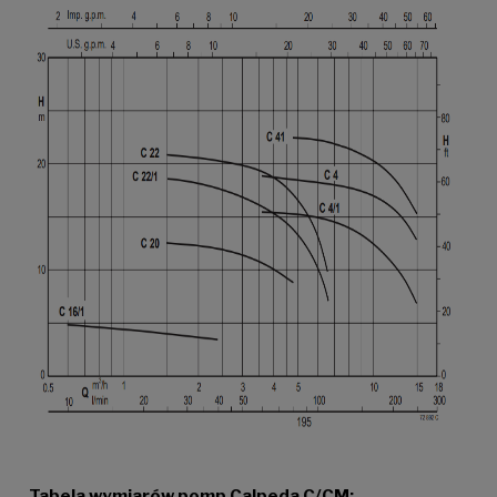
Tabela wymiarów pomp Calpeda C/CM: