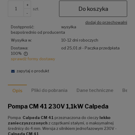
+
Do koszyka
szt.
-
dodaj do przechowalni
Dostępność:
wysyłka
bezpośrednio od producenta
Wysyłka w:
10-12 dni roboczych
Dostawa:
od 25,01 zł
- Paczka przedpłata
100%
sprawdź formy dostawy
Cena nie zawiera ewentualnych kosztów płatności
zapytaj o produkt
Pliki do pobrania
Dane techniczne
Bezp
Opis
Pompa CM 41 230V 1,1kW Calpeda
Pompa
Calpeda CM 41
przeznaczona do cieczy
lekko
zanieczyszczonych
z cząstkami stałymi, o maksymalnej
średnicy do 4 mm. Wersja z silnikiem jednofazowym 230V -
Calpeda CM 41
.