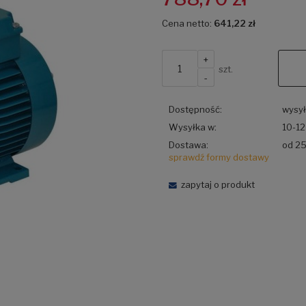
Cena netto:
641,22 zł
+
szt.
-
Dostępność:
wysył
Wysyłka w:
10-12
Dostawa:
od 25
sprawdź formy dostawy
Cena ni
zapytaj o produkt
płatnośc