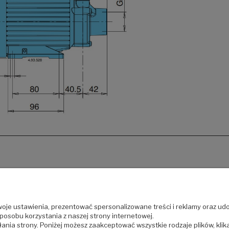
Obsługa klienta
Pomoc
oje ustawienia, prezentować spersonalizowane treści i reklamy oraz udo
Regulamin sklepu
Dodatkowe kategorie
posobu korzystania z naszej strony internetowej.
Polityka prywatności
Kontakt z nami
nia strony. Poniżej możesz zaakceptować wszystkie rodzaje plików, klika