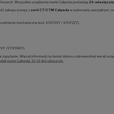
łoszech. Wszystkie urządzenia marki Calpeda posiadają
24-miesięczną
iwość zakupu pompy z
serii CT/CTM Calpeda
w wykonaniu specjalnym, c
zczelnienie mechaniczne kod: X7H72V7 / X7H72Z7),
2VY / EYXYKKY).
 zapytanie. Więcej informacji na temat doboru odpowiedniej wersji urzą
odeli pomp Calpeda: 10-12 dni roboczych.