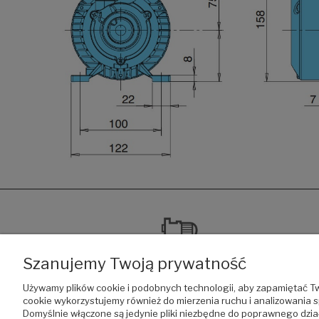
Szanujemy Twoją prywatność
Używamy plików cookie i podobnych technologii, aby zapamiętać Tw
cookie wykorzystujemy również do mierzenia ruchu i analizowania s
Sklep
pompyhydrofory.pl
należy do firmy EKOPOMP,
Domyślnie włączone są jedynie pliki niezbędne do poprawnego działa
która jest dystrybutorem pomp do wody, pomp