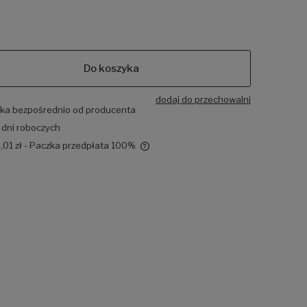
Do koszyka
dodaj do przechowalni
ka bezpośrednio od producenta
 dni roboczych
,01 zł
- Paczka przedpłata 100%
e zawiera ewentualnych kosztów
i