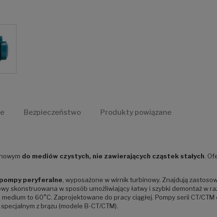
ne
Bezpieczeństwo
Produkty powiązane
binowym
do mediów czystych, nie zawierających cząstek stałych
. Of
pompy peryferalne
, wyposażone w wirnik turbinowy. Znajdują zastos
owy skonstruowana w sposób umożliwiający łatwy i szybki demontaż w ra
edium to 60°C. Zaprojektowane do pracy ciągłej. Pompy serii CT/CTM
specjalnym z brązu (modele B-CT/CTM).