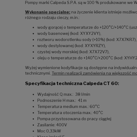
Pompy marki Calpeda S.P.A. są w 100 % produkowane we W
Wykonanie specjalne:
na życzenie klienta istnieje możl
różnego rodzaju cieczy, m.in.:
wody gorącej o temperaturze do +120°C/+140°C (us
wody basenowej (kod: XYXY2VY),
roztworu wodorotlenku sody (>10%) (kod: X7X7KR7),
wody destylowanej (kod: XYXYRZY),
czystej wody morskiej (kod: X7X72V7),
oleju o temperaturze do +140°C/+200°C (kod: XYHY
Wyżej wymienione kodyfikacje są dostępne na indywidualne
technicznymi.
Termin realizacji zamówienia na większość m
Specyfikacja techniczna Calpeda CT 60:
Wydajność Q max.: 38 l/min
Podnoszenie H max.: 41 m
Temperatura medium max.: 60°C
Temperatura otoczenia max.: 40°C
Pompa przystosowana do pracy ciągłej
Zasilanie: 400V
Moc 0,33kW
Klasa izolacji F