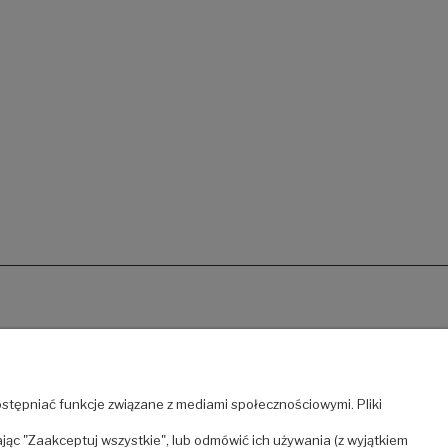
Moje konto
stępniać funkcje związane z mediami społecznościowymi. Pliki
Twoje zamówienia
Ustawienia konta
jąc "Zaakceptuj wszystkie", lub odmówić ich używania (z wyjątkiem